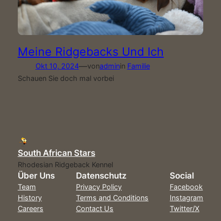
Meine Ridgebacks Und Ich
—
Okt 10, 2024
von
admin
in
Familie
Schauen Sie doch mal vorbei
South African Stars
Rhodesian Ridgeback Kennel
Über Uns
Datenschutz
Social
Team
Privacy Policy
Facebook
History
Terms and Conditions
Instagram
Careers
Contact Us
Twitter/X